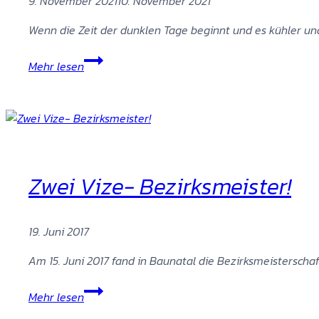
9. November 2021
10. November 2021
Clubhaus
Wenn die Zeit der dunklen Tage beginnt und es kühler und
Ende
Mehr lesen
der
Freiluftsaison
Zwei Vize- Bezirksmeister!
19. Juni 2017
Am 15. Juni 2017 fand in Baunatal die Bezirksmeisterscha
Zwei
Mehr lesen
Vize-