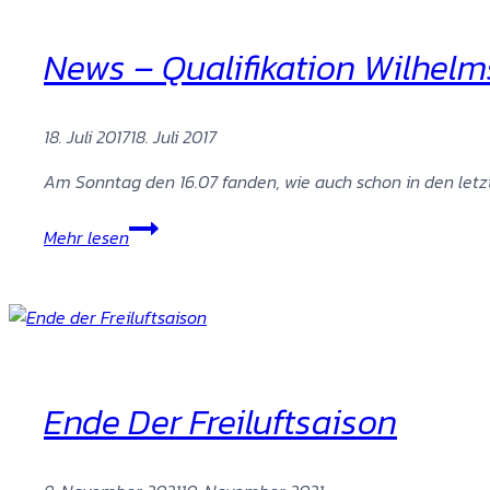
News – Qualifikation Wilhe
18. Juli 2017
18. Juli 2017
Am Sonntag den 16.07 fanden, wie auch schon in den letz
News
Mehr lesen
–
Qualifikation
Wilhelmshöhe
Open
und
neue
Ende Der Freiluftsaison
Bänke
für
das