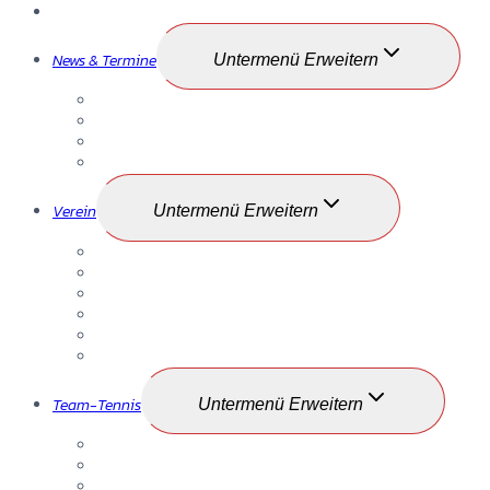
Startseite
News & Termine
Untermenü Erweitern
TSG News
TSG Termine
TSG Matchball
Zeitungsberichte
Verein
Untermenü Erweitern
Mitgliedschaft
Vorstand
Anlage
Training / Trainer
Geschichte
Gästebereich
Team-Tennis
Untermenü Erweitern
Jugend
Damen/Herren
Altersklassen