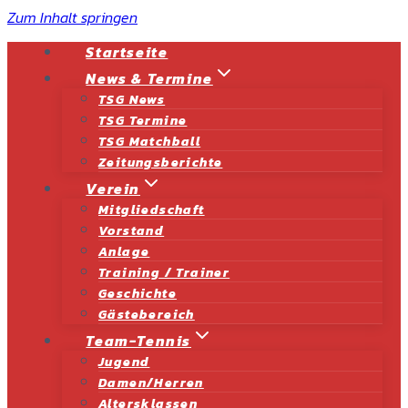
Zum Inhalt springen
Startseite
News & Termine
TSG News
TSG Termine
TSG Matchball
Zeitungsberichte
Verein
Mitgliedschaft
Vorstand
Anlage
Training / Trainer
Geschichte
Gästebereich
Team-Tennis
Jugend
Damen/Herren
Altersklassen