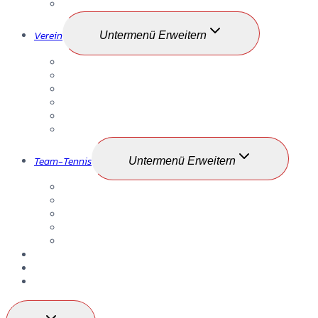
Zeitungsberichte
Verein
Untermenü Erweitern
Mitgliedschaft
Vorstand
Anlage
Training / Trainer
Geschichte
Gästebereich
Team-Tennis
Untermenü Erweitern
Jugend
Damen/Herren
Altersklassen
LK-Race
Ergebnisse
LK-Turnier
Fotos
Kontakt