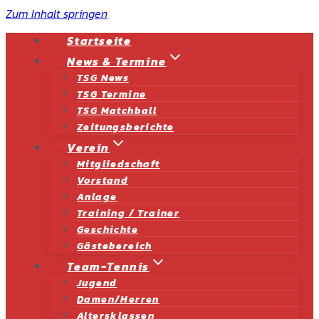
Zum Inhalt springen
Startseite
News & Termine
TSG News
TSG Termine
TSG Matchball
Zeitungsberichte
Verein
Mitgliedschaft
Vorstand
Anlage
Training / Trainer
Geschichte
Gästebereich
Team-Tennis
Jugend
Damen/Herren
Altersklassen