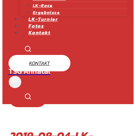
LK-Race
Ergebnisse
LK-Turnier
Fotos
Kontakt
KONTAKT
TSG Ahnatal
2019-08-04-LK-